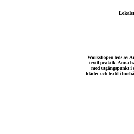
Lokale
Workshopen leds av A
textil praktik. Anna h
med utgångspunkt i s
kläder och textil i hush