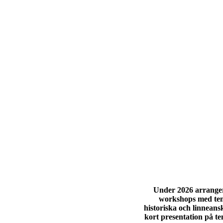
Under 2026 arranger
workshops med tem
historiska och linneans
kort presentation på tem