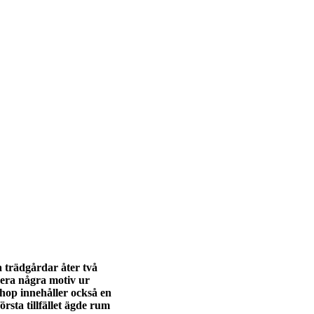
 trädgårdar åter två
era några motiv ur
shop innehåller också en
örsta tillfället ägde rum