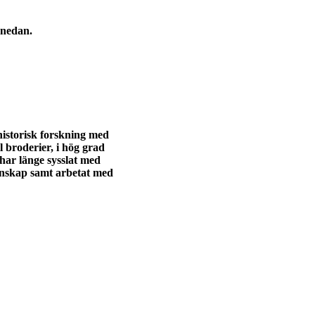
 nedan.
storisk forskning med
l broderier, i hög grad
har länge sysslat med
etenskap samt arbetat med