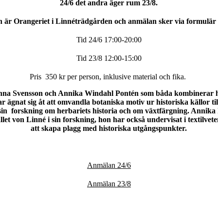
24/6 det andra äger rum 23/8.
n är Orangeriet i Linnéträdgården och anmälan sker via formulär
Tid 24/6 17:00-20:00
Tid 23/8 12:00-15:00
Pris 350 kr per person, inklusive material och fika.
nna Svensson och Annika Windahl Pontén som båda kombinerar hi
ar ägnat sig åt att omvandla botaniska motiv ur historiska källor til
in forskning om herbariets historia och om växtfärgning. Annika 
ållet von Linné i sin forskning, hon har också undervisat i textilv
att skapa plagg med historiska utgångspunkter.
Anmälan 24/6
Anmälan 23/8